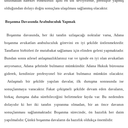
unutmadan hareket etmektedir. İşini en üst seviyelerde, prensiple yapmış
olduğundan dolayı doğru sonuçlara ulaşılması sağlanmış olacaktır.
Boşanma Davasında Arabuluculuk Yapmak
Boşanma davasında, her iki tarafın uzlaşacağı noktalar varsa, Adana
boşanma avukatları arabuluculuk görevini en iyi şekilde üstlenmektedir.
Tarafların birbirleri ile mutabakat sağlaması için elinden geleni yapmaktadır.
Bundan sonra ailesel anlaşmazlıklarınız var ve işinde en iyi olan avukatları
arıyorsanız, Adana şehrinde bulmanız mümkündür. Adana Hukuk bürosuna
giderek, kendinize profesyonel bir avukat bulmanız mümkün olacaktır.
Anlaşmalı bir şekilde yapılan davalar, ilk duruşma sonrasında ise
sonuçlanmaya varacaktır. Fakat çekişmeli şekilde devam eden davaların,
birkaç duruşma daha sürebileceğini belirtmekte fayda var. Bu nedenden
dolayıdır ki her iki tarafın yıpranma olmadan, bir an önce davanın
sonuçlanması sağlanmaktadır. Boşanma sürecinde, ön hazırlık her daim
yapılmalıdır. Çünkü boşanma davaların da hazırlık oldukça önemlidir.